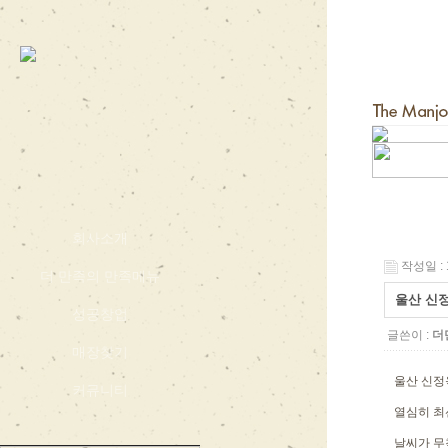
회사소개
작성일 : 1
더 만족의 만족메뉴
울산 신정
성공창업
글쓴이 :
더
매장찾기
울산 신정옥
커뮤니티
열심히 최
날씨가 무